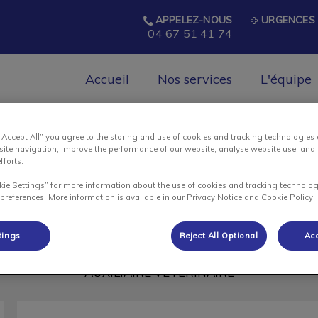
APPELEZ-NOUS
URGENCES 
04 67 51 41 74
Accueil
Nos services
L'équipe
la Corniche
 “Accept All” you agree to the storing and use of cookies and tracking technologies
site navigation, improve the performance of our website, analyse website use, and 
fforts.
Anne-Solenn Forest
kie Settings” for more information about the use of cookies and tracking technolog
 preferences. More information is available in our Privacy Notice and Cookie Policy.
tings
Reject All Optional
Acc
AUXILIAIRE VÉTÉRINAIRE