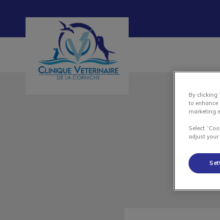
Page d'accueil de Clinique vétérinaire de 
By clicking
to enhance 
marketing e
Select “Coo
adjust your
Set