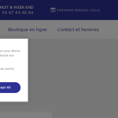
NUIT & WEEK-END
PRENDRE RENDEZ-VOUS
04 67 45 46 84
Boutique en ligne
Contact et horaires
 on your device
assist our
ies and to
ept All