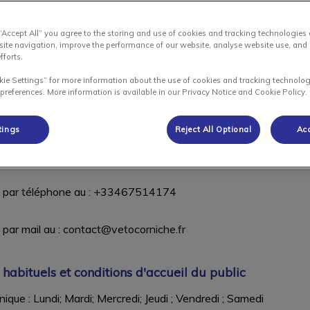
ein de l’établissement de soins sont soumis aux présentes CGF q
clare accepter sans conditions.
 “Accept All” you agree to the storing and use of cookies and tracking technologies
site navigation, improve the performance of our website, analyse website use, and 
fforts.
ile
kie Settings” for more information about the use of cookies and tracking technolog
 preferences. More information is available in our Privacy Notice and Cookie Policy.
oins Clinique Vétérinaire de la Corniche est classé clinique vé
 relatif aux établissements de soins.
tings
Reject All Optional
Acc
ue est : 11 Bis Boulevard Joliot Curie 34200 Sète
 par téléphone au : +33467514174
par mail au : contact@vetocorniche.fr
habituels et conditions d'accueil du public
inique : Lundi; Mardi; Mercredi; Jeudi ; Vendredi ; Samedi