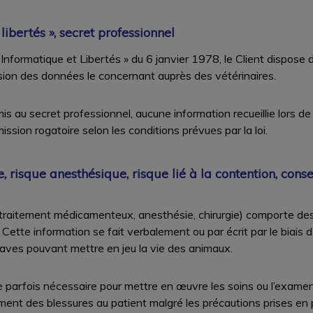
libertés », secret professionnel
nformatique et Libertés » du 6 janvier 1978, le Client dispose d
sion des données le concernant auprès des vétérinaires.
is au secret professionnel, aucune information recueillie lors de
ssion rogatoire selon les conditions prévues par la loi.
 risque anesthésique, risque lié à la contention, con
(traitement médicamenteux, anesthésie, chirurgie) comporte de
. Cette information se fait verbalement ou par écrit par le biais 
graves pouvant mettre en jeu la vie des animaux.
 parfois nécessaire pour mettre en œuvre les soins ou l’examen d
ent des blessures au patient malgré les précautions prises en pa