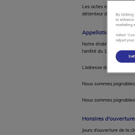
Les actes effectués au s
détenteur de l’animal dé
By clicking
to enhance 
marketing e
Appellation du domic
Select “Coo
adjust your
Notre établissement de s
l’arrêté du 13 mars 2015
Set
L’adresse de notre cliniq
Nous sommes joignables
Nous sommes joignables 
Horaires d'ouverture 
Jours d’ouverture de la cl