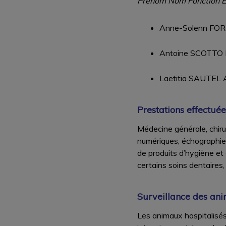
Prénom Nom Fonction É
Anne-Solenn FORES
Antoine SCOTTO D'
Laetitia SAUTEL Au
Prestations effectuée
Médecine générale, chir
numériques, échographies
de produits d’hygiène et
certains soins dentaires
Surveillance des ani
Les animaux hospitalisés 