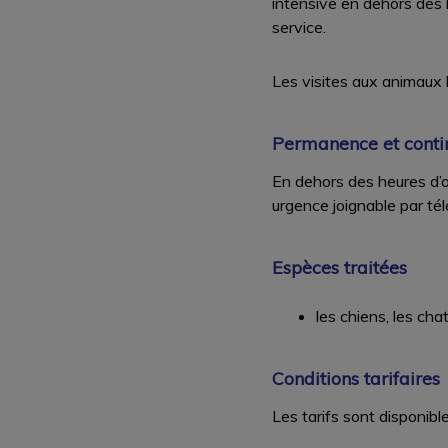
intensive en dehors des 
service.
Les visites aux animaux h
Permanence et contin
En dehors des heures d’o
urgence joignable par t
Espèces traitées
les chiens, les cha
Conditions tarifaires
Les tarifs sont disponible