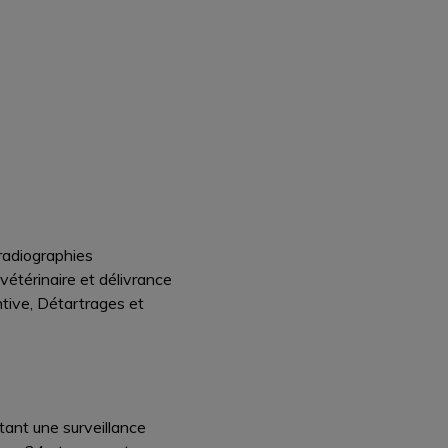
radiographies
étérinaire et délivrance
ntive, Détartrages et
itant une surveillance