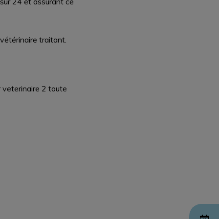
sur 24 et assurant ce
étérinaire traitant.
 veterinaire 2 toute