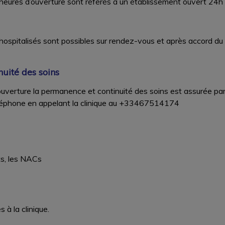
heures d’ouverture sont référés à un établissement ouvert 24h 
ospitalisés sont possibles sur rendez-vous et après accord du v
uité des soins
uverture la permanence et continuité des soins est assurée par
éléphone en appelant la clinique au +33467514174
ts, les NACs
s à la clinique.