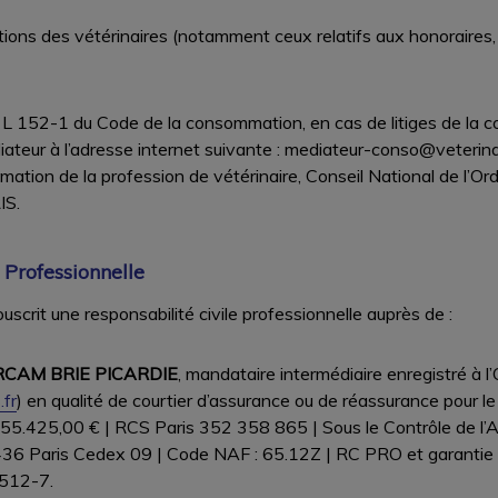
tations des vétérinaires (notamment ceux relatifs aux honoraires
e L 152-1 du Code de la consommation, en cas de litiges de la
ateur à l’adresse internet suivante : mediateur-conso@veterinai
ation de la profession de vétérinaire, Conseil National de l’Ord
IS.
 Professionnelle
scrit une responsabilité civile professionnelle auprès de :
RCAM BRIE PICARDIE
, mandataire intermédiaire enregistré à 
fr
) en qualité de courtier d’assurance ou de réassurance pour 
55.425,00 € | RCS Paris 352 358 865 | Sous le Contrôle de l’
 Paris Cedex 09 | Code NAF : 65.12Z | RC PRO et garantie 
L512-7.