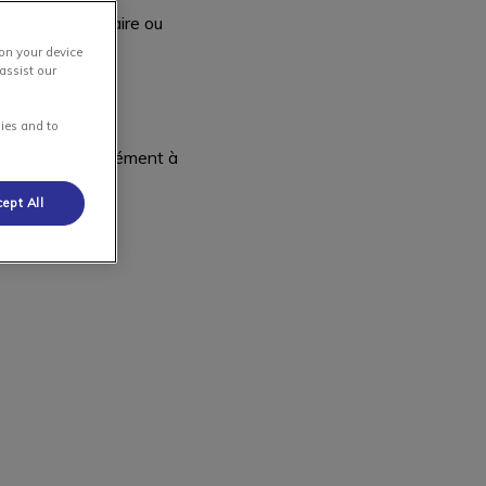
ue le propriétaire ou
 on your device
assist our
ies and to
térinaire conformément à
ept All